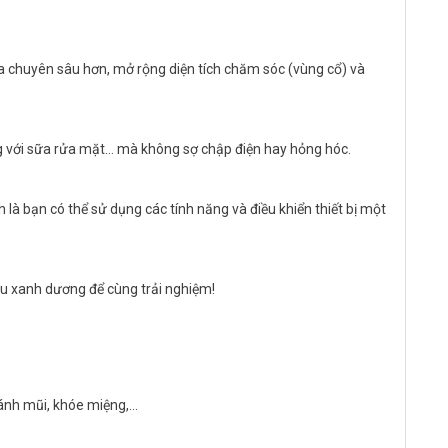
 chuyên sâu hơn, mở rộng diện tích chăm sóc (vùng cổ) và
g với sữa rửa mặt… mà không sợ chập điện hay hỏng hóc.
là bạn có thể sử dụng các tính năng và điều khiển thiết bị một
àu xanh dương để cùng trải nghiệm!
cánh mũi, khóe miệng,…