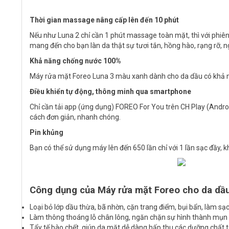
Thời gian massage nâng cấp lên đến 10 phút
Nếu như Luna 2 chỉ cần 1 phút massage toàn mặt, thì với phi
mang đến cho bạn làn da thật sự tươi tắn, hồng hào, rạng rỡ, ng
Khả năng chống nước 100%
Máy rửa mặt Foreo Luna 3 màu xanh dành cho da dầu có khả nă
Điều khiển tự động, thông minh qua smartphone
Chỉ cần tải app (ứng dụng) FOREO For You trên CH Play (Androi
cách đơn giản, nhanh chóng.
Pin khủng
Bạn có thể sử dụng máy lên đến 650 lần chỉ với 1 lần sạc đầy
Công dụng của Máy rửa mặt Foreo cho da dầ
Loại bỏ lớp dầu thừa, bã nhờn, cặn trang điểm, bụi bẩn, làm s
Làm thông thoáng lỗ chân lông, ngăn chặn sự hình thành mụn
Tẩy tế bào chết, giúp da mặt dễ dàng hấp thu các dưỡng chất