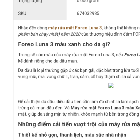
Trọng lượng
0.000 gram
SKU
674032985
Nhắc đến dòng
máy rửa mặt Foreo Luna 3
, không thể không 
phẩm bán chạy nhất) năm 2020
của thương hiệu đình đám FORE
Foreo Luna 3 màu xanh cho da gì?
Trong số các màu của máy rửa mặt Foreo Luna 3, nếu
Foreo L
kế dành riêng cho da dầu mụn.
Da dầu là loại thường gặp ở các bạn gái, đặc biệt trong lứa tuổi
vùng mũi, má, vùng chữ T, trán, cằm, cổ hay thậm chí là cả vù
Để cải thiện da dầu, điều đầu tiên cần làm đó chính là làm sạ
trứng cá, mụn đầu đen. Và
Máy rửa mặt Foreo Luna 3 màu X
mặt, giúp da sáng mịn tự nhiên, khỏe mạnh từ bên trong đồng t
Những điểm cải tiến vượt trội của máy rửa 
Thiết kế nhỏ gọn, thanh lịch, màu sắc nhã nhặn