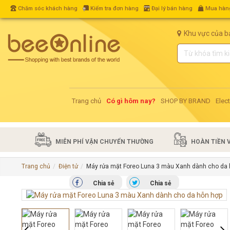
Chăm sóc khách hàng
Kiểm tra đơn hàng
Đại lý bán hàng
Mua hàng
Khu vực của b
Trang chủ
Có gì hôm nay?
SHOP BY BRAND
Elec
MIỄN PHÍ VẬN CHUYỂN THƯỜNG
HOÀN TIỀN 
Trang chủ
Điện tử
Máy rửa mặt Foreo Luna 3 màu Xanh dành cho da 
Chia sẻ
Chia sẻ
prev