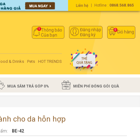
0868.568.865
Hotline :
Liên hệ
1
Đăng nhập
Thông báo
0
Giỏ hàng
Đăng ký
Của bạn
Food & Drinks
Pets
HOT TRENDS
MUA SẮM TRẢ GÓP 0%
MIỄN PHÍ ĐÓNG GÓI QUÀ
ành cho da hỗn hợp
hẩm:
BE-42