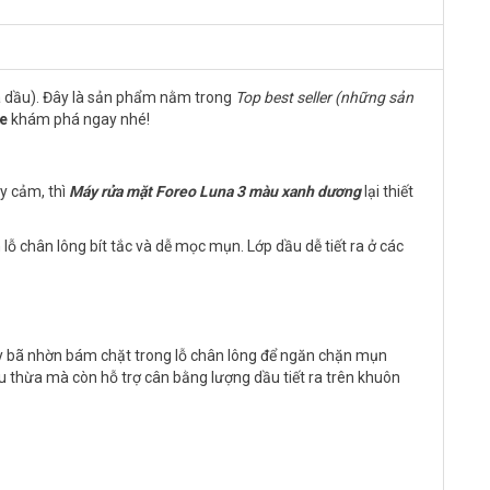
 dầu). Đây là sản phẩm nằm trong
Top best seller (những sản
e
khám phá ngay nhé!
y cảm, thì
Máy rửa mặt Foreo Luna 3 màu xanh dương
lại thiết
 lỗ chân lông bít tắc và dễ mọc mụn. Lớp dầu dễ tiết ra ở các
đẩy bã nhờn bám chặt trong lỗ chân lông để ngăn chặn mụn
dầu thừa mà còn hỗ trợ cân bằng lượng dầu tiết ra trên khuôn