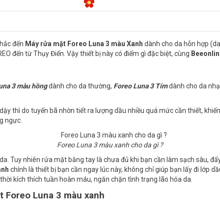
nhắc đến
Máy rửa mặt Foreo Luna 3 màu Xanh
dành cho da hỗn hợp (da
O đến từ Thụy Điển. Vậy thiết bị này có điểm gì đặc biệt, cùng
Beeonlin
una 3 màu hồng
dành cho da thường,
Foreo Luna 3 Tím
dành cho da nhạ
 dậy thì do tuyến bã nhờn tiết ra lượng dầu nhiều quá mức cần thiết, khiến
ng ngực.
Foreo Luna 3 màu xanh cho da gì ?
ch da. Tuy nhiên rửa mặt bằng tay là chưa đủ khi bạn cần làm sạch sâu, 
anh
chính là thiết bị bạn cần ngay lúc này, không chỉ giúp bạn lấy đi lớp 
hời kích thích tuần hoàn máu, ngăn chặn tình trạng lão hóa da.
mặt Foreo Luna 3 màu xanh