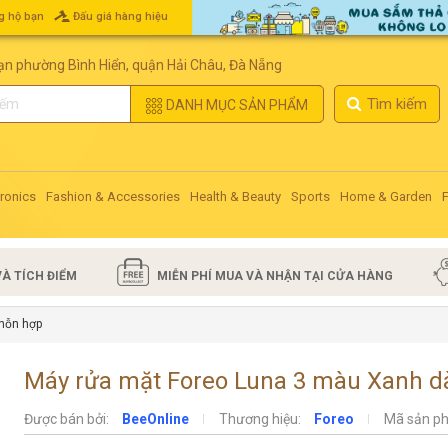
 hộ bạn
Đấu giá hàng hiệu
ạn phường Bình Hiển, quận Hải Châu, Đà Nẵng
Tìm kiếm
DANH MỤC SẢN PHẨM
tronics
Fashion & Accessories
Health & Beauty
Sports
Home & Garden
VÀ TÍCH ĐIỂM
MIỄN PHÍ MUA VÀ NHẬN TẠI CỬA HÀNG
hỗn hợp
Máy rửa mặt Foreo Luna 3 màu Xanh d
Được bán bởi:
BeeOnline
Thương hiệu:
Foreo
Mã sản p
next