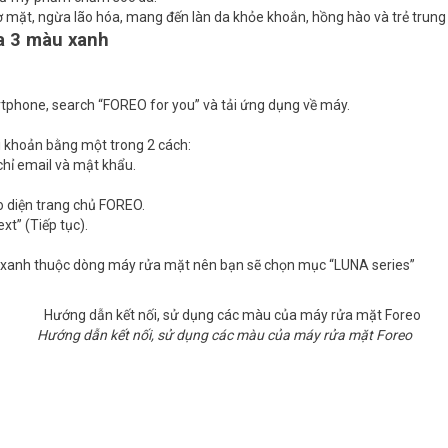
mặt, ngừa lão hóa, mang đến làn da khỏe khoắn, hồng hào và trẻ trung 
a 3 màu xanh
rtphone, search “FOREO for you” và tải ứng dụng về máy.
ài khoản bằng một trong 2 cách:
chỉ email và mật khẩu.
o diện trang chủ FOREO.
xt” (Tiếp tục).
 xanh thuộc dòng máy rửa mặt nên bạn sẽ chọn mục “LUNA series”
Hướng dẫn kết nối, sử dụng các màu của máy rửa mặt Foreo