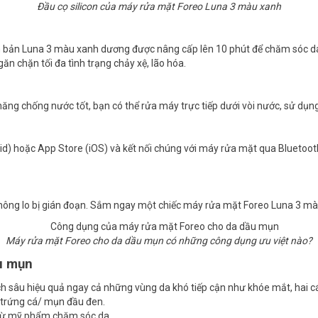
Đầu cọ silicon của máy rửa mặt Foreo Luna 3 màu xanh
ên bản Luna 3 màu xanh dương được nâng cấp lên 10 phút để chăm sóc da
ăn chặn tối đa tình trạng chảy xệ, lão hóa.
ng chống nước tốt, bạn có thể rửa máy trực tiếp dưới vòi nước, sử dụn
d) hoặc App Store (iOS) và kết nối chúng với máy rửa mặt qua Bluetooth 
, không lo bị gián đoạn. Sắm ngay một chiếc máy rửa mặt Foreo Luna 3 m
Máy rửa mặt Foreo cho da dầu mụn có những công dụng ưu việt nào?
u mụn
ạch sâu hiệu quả ngay cả những vùng da khó tiếp cận như khóe mắt, hai 
 trứng cá/ mụn đầu đen.
 từ mỹ phẩm chăm sóc da.