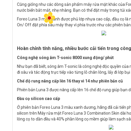
Cũng giống như các dòng sản phẩm máy rửa mặt khác của Foreo
nước biển bắt mắt, nhẹ nhàng. Bạn có thể đặt máy trong túi xá
Foreo Luna 3 màu xanh được phủ lớp nhựa cao cấp, đầu cọ là n
On/ Off đặt phía sau máy thay vì phía trước như các phiên bản
Hoàn chỉnh tính năng, nhiều bước cải tiến trong côn
Công nghệ sóng âm T-sonic 8000 xung động/ phút
Như bạn đã biết, sóng âm T-sonic là công nghệ độc quyền của
đi sâu và tác động trực tiếp vào từng lỗ chân lông, lấy đi lớp bụ
Chế độ rung nâng cấp lên 16 thay vì 14 như phiên bản cũ
Phiên bản Luna 3 được nâng cấp lên 16 chế độ rung giúp bạn d
Đầu cọ silicon cao cấp
Ở phiên bản Foreo Luna 3 màu xanh dương, hãng đã cải tiến ph
silicon trên Máy rửa mặt Foreo Luna 3 Combination Skin dài hơ
lông cọ to dần đều và 40% phần lông cọ mềm giúp làm sạch sâ