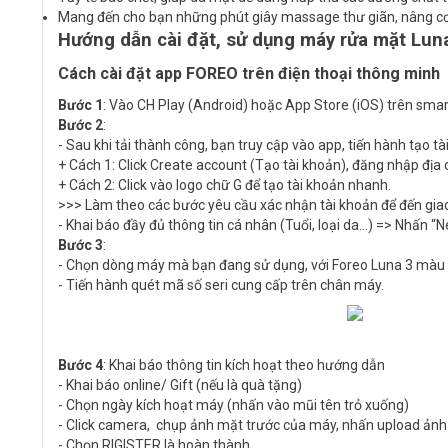
Mang đến cho bạn những phút giây massage thư giãn, nâng cơ 
Hướng dẫn cài đặt, sử dụng máy rửa mặt Lun
Cách cài đặt app FOREO trên điện thoại thông minh
Bước 1
: Vào CH Play (Android) hoặc App Store (iOS) trên sma
Bước 2
:
- Sau khi tải thành công, bạn truy cập vào app, tiến hành tạo t
+ Cách 1: Click Create account (Tạo tài khoản), đăng nhập địa 
+ Cách 2: Click vào logo chữ G để tạo tài khoản nhanh.
>>> Làm theo các bước yêu cầu xác nhận tài khoản để đến gia
- Khai báo đầy đủ thông tin cá nhân (Tuổi, loại da…) => Nhấn “Ne
Bước 3
:
- Chọn dòng máy mà bạn đang sử dụng, với Foreo Luna 3 màu
- Tiến hành quét mã số seri cung cấp trên chân máy.
Bước 4
: Khai báo thông tin kích hoạt theo hướng dẫn
- Khai báo online/ Gift (nếu là quà tặng)
- Chọn ngày kích hoạt máy (nhấn vào mũi tên trỏ xuống)
- Click camera, chụp ảnh mặt trước của máy, nhấn upload ảnh
- Chọn RIGISTER là hoàn thành.