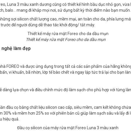
, Luna 3 màu xanh dương cũng có thiết kế hình bầu dục nhỏ gọn, vừa lò
ch, balo… mang đi khắp mọi nơi, sử dụng bất kỳ thời điểm nào bạn muốn.
hững sợi silicon chất lượng cao, mềm mại, an toàn cho da, phía lưng m
 trước để người dùng dễ thao tác khởi động/ tắt máy.
Thiết kế máy rửa mặt Foreo cho da dầu mụn
g nghệ làm đẹp
 nhà FOREO và được ứng dụng trong tất cả các sản phẩm của hãng không 
i bẩn, vi khuẩn, bã nhờn, lớp tế bào chết và ngay lập tức trả lại cho bạn l
ễ dàng lựa chọn và điều chỉnh mức độ làm sạch cho phù hợp với từng làn
ần đầu cọ bằng chất liệu silicon cao cấp, siêu mềm, cam kết không chứa
n 30% và mềm hơn 25% so với phiên bản cũ giúp làm sạch sâu và lấy đi l
u hiệu quả.