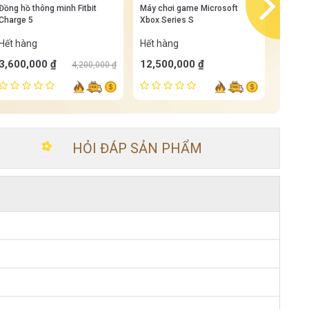
n
Đồng hồ thông minh Fitbit
Máy chơi game Microsoft
Máy ch
Charge 5
Xbox Series S
Xbox S
Hết hàng
Hết hàng
Hết h
3,600,000 ₫
12,500,000 ₫
19,30
4,200,000 ₫
HỎI ĐÁP SẢN PHẨM